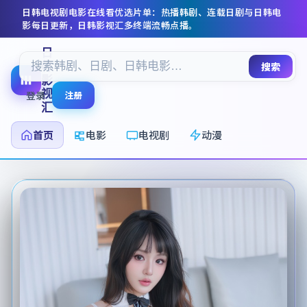
日韩电视剧电影在线看
优选片单：热播韩剧、连载日剧与日韩电
影每日更新，
日韩影视汇
多终端流畅点播。
日
韩
搜索
影
视
登录
注册
汇
首页
电影
电视剧
动漫