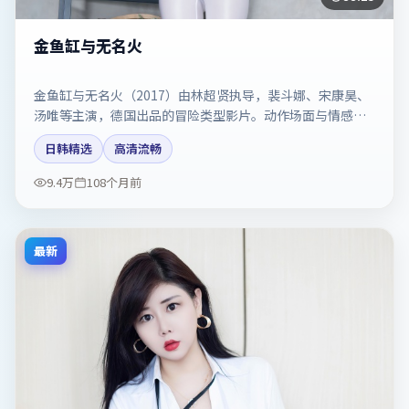
金鱼缸与无名火
金鱼缸与无名火（2017）由林超贤执导，裴斗娜、宋康昊、
汤唯等主演，德国出品的冒险类型影片。动作场面与情感戏
比例拿捏得当。剧情简介与主创信息可供检索参考，上映日
日韩精选
高清流畅
期以片方资料为准。
9.4万
108个月前
最新