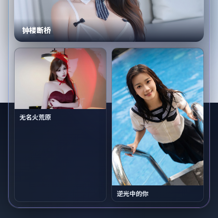
钟楼断桥
无名火荒原
逆光中的你