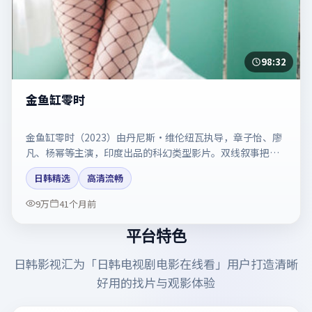
98:32
金鱼缸零时
金鱼缸零时（2023）由丹尼斯·维伦纽瓦执导，章子怡、廖
凡、杨幂等主演，印度出品的科幻类型影片。双线叙事把悬
念保持到最后一刻。剧情简介与主创信息可供检索参考，上
日韩精选
高清流畅
映日期以片方资料为准。
9万
41个月前
平台特色
日韩影视汇
为「
日韩电视剧电影在线看
」用户打造清晰
好用的找片与观影体验