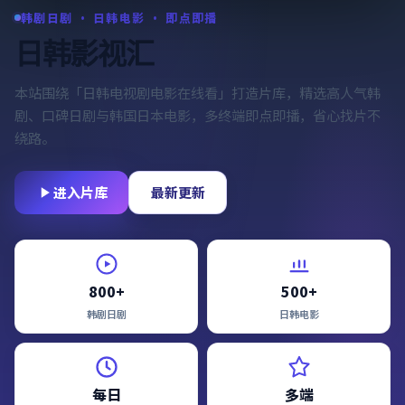
韩剧日剧 · 日韩电影 · 即点即播
日韩影视汇
本站围绕「
日韩电视剧电影在线看
」打造片库，精选高人气韩
剧、口碑日剧与韩国日本电影，多终端即点即播，省心找片不
绕路。
进入片库
最新更新
800+
500+
韩剧日剧
日韩电影
每日
多端