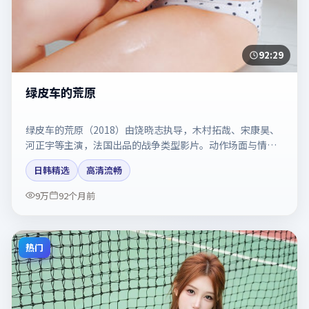
92:29
绿皮车的荒原
绿皮车的荒原（2018）由饶晓志执导，木村拓哉、宋康昊、
河正宇等主演，法国出品的战争类型影片。动作场面与情感
戏比例拿捏得当。剧情简介与主创信息可供检索参考，上映
日韩精选
高清流畅
日期以片方资料为准。
9万
92个月前
热门