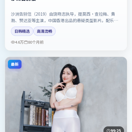
沙洲告别信（2019）由饶晓志执导，提莫西·查拉梅、黄
渤、赞达亚等主演，中国香港出品的悬疑类型影片。配乐与
剪辑强化了宿命感。剧情简介与主创信息可供检索参考，上
日韩精选
高清流畅
映日期以片方资料为准。
4.6万
80个月前
最新
99:25