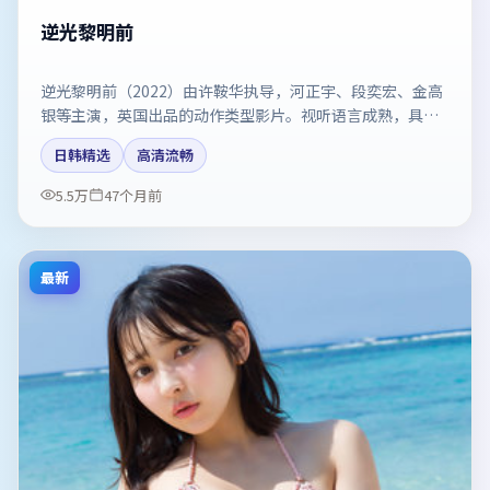
逆光黎明前
逆光黎明前（2022）由许鞍华执导，河正宇、段奕宏、金高
银等主演，英国出品的动作类型影片。视听语言成熟，具备
院线质感。剧情简介与主创信息可供检索参考，上映日期以
日韩精选
高清流畅
片方资料为准。
5.5万
47个月前
最新