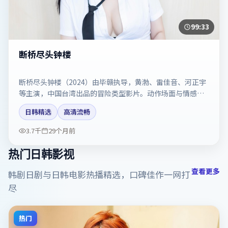
99:33
断桥尽头钟楼
断桥尽头钟楼（2024）由毕赣执导，黄渤、雷佳音、河正宇
等主演，中国台湾出品的冒险类型影片。动作场面与情感戏
比例拿捏得当。剧情简介与主创信息可供检索参考，上映日
日韩精选
高清流畅
期以片方资料为准。
3.7千
29个月前
热门日韩影视
查看更多
韩剧日剧与日韩电影热播精选，口碑佳作一网打
尽
热门