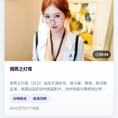
99:44
雨燕之灯塔
雨燕之灯塔（2023）由张艺谋执导，裴斗娜、黄渤、周迅等
主演，英国出品的动作类型影片。动作场面与情感戏比例拿
捏得当。剧情简介与主创信息可供检索参考，上映日期以片
日韩精选
高清流畅
方资料为准。
9.5万
37个月前