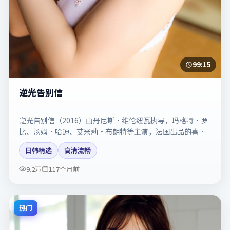
99:15
逆光告别信
逆光告别信（2016）由丹尼斯·维伦纽瓦执导，玛格特·罗
比、汤姆·哈迪、艾米莉·布朗特等主演，法国出品的喜剧
类型影片。动作场面与情感戏比例拿捏得当。剧情简介与主
日韩精选
高清流畅
创信息可供检索参考，上映日期以片方资料为准。
9.2万
117个月前
热门