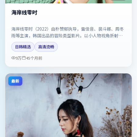
海岸线零时
海岸线零时（2022）由朴赞郁执导，雷佳音、裴斗娜、周冬
雨等主演，韩国出品的冒险类型影片。以小人物视角折射时
代切片。剧情简介与主创信息可供检索参考，上映日期以片
日韩精选
高清流畅
方资料为准。
9万
45个月前
最新