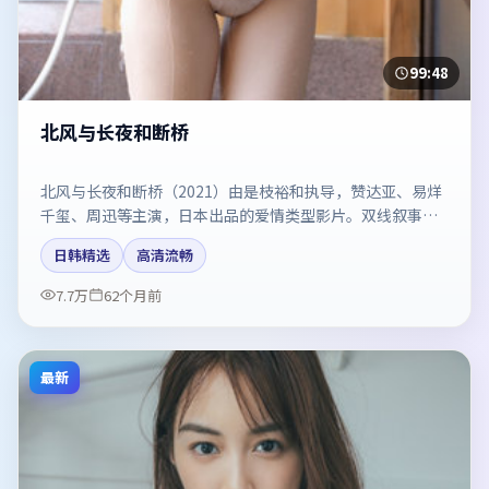
99:48
北风与长夜和断桥
北风与长夜和断桥（2021）由是枝裕和执导，赞达亚、易烊
千玺、周迅等主演，日本出品的爱情类型影片。双线叙事把
悬念保持到最后一刻。剧情简介与主创信息可供检索参考，
日韩精选
高清流畅
上映日期以片方资料为准。
7.7万
62个月前
最新