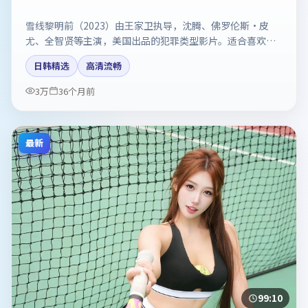
雪线黎明前（2023）由王家卫执导，沈腾、佛罗伦斯·皮
尤、全智贤等主演，美国出品的犯罪类型影片。适合喜欢强
情节与反转的观众。剧情简介与主创信息可供检索参考，上
日韩精选
高清流畅
映日期以片方资料为准。
3万
36个月前
最新
99:10