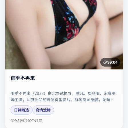
99:04
雨季不再来
雨季不再来（2023）由北野武执导，廖凡、周冬雨、宋康昊
等主演，印度出品的爱情类型影片。群像刻画细腻，配角同
样出彩。剧情简介与主创信息可供检索参考，上映日期以片
日韩精选
高清流畅
方资料为准。
9.3万
40个月前