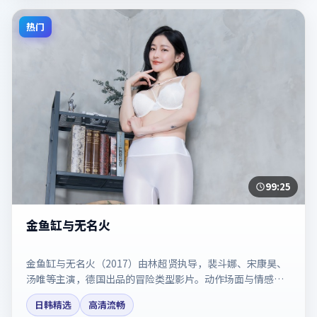
热门
99:25
金鱼缸与无名火
金鱼缸与无名火（2017）由林超贤执导，裴斗娜、宋康昊、
汤唯等主演，德国出品的冒险类型影片。动作场面与情感戏
比例拿捏得当。剧情简介与主创信息可供检索参考，上映日
日韩精选
高清流畅
期以片方资料为准。