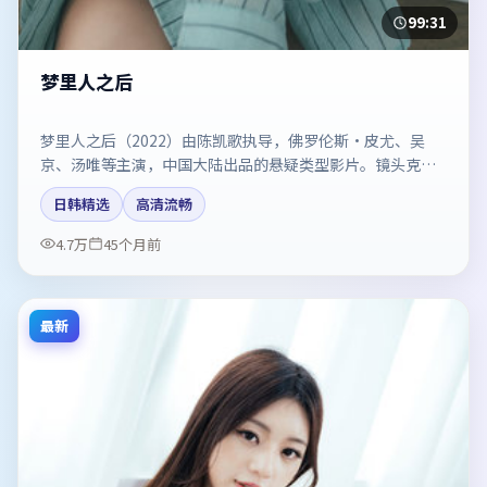
99:31
梦里人之后
梦里人之后（2022）由陈凯歌执导，佛罗伦斯·皮尤、吴
京、汤唯等主演，中国大陆出品的悬疑类型影片。镜头克制
却充满张力，人物弧光完整。剧情简介与主创信息可供检索
日韩精选
高清流畅
参考，上映日期以片方资料为准。
4.7万
45个月前
最新