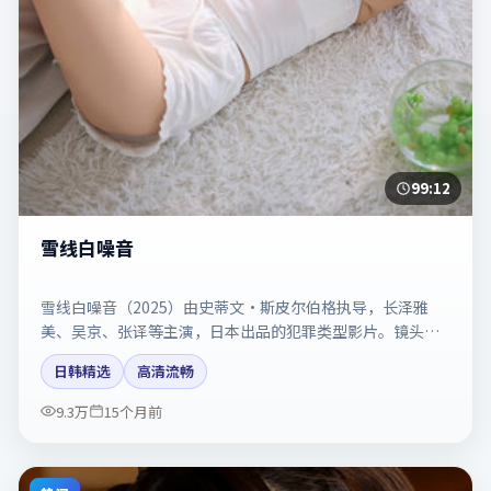
99:12
雪线白噪音
雪线白噪音（2025）由史蒂文·斯皮尔伯格执导，长泽雅
美、吴京、张译等主演，日本出品的犯罪类型影片。镜头克
制却充满张力，人物弧光完整。剧情简介与主创信息可供检
日韩精选
高清流畅
索参考，上映日期以片方资料为准。
9.3万
15个月前