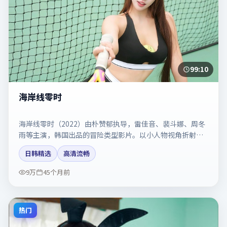
99:10
海岸线零时
海岸线零时（2022）由朴赞郁执导，雷佳音、裴斗娜、周冬
雨等主演，韩国出品的冒险类型影片。以小人物视角折射时
代切片。剧情简介与主创信息可供检索参考，上映日期以片
日韩精选
高清流畅
方资料为准。
9万
45个月前
热门